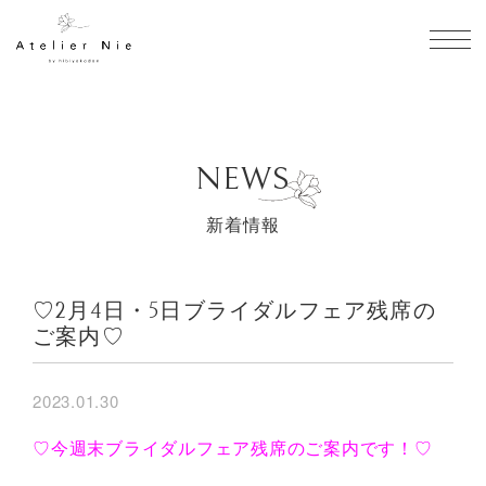
toggl
NEWS
新着情報
♡2月4日・5日ブライダルフェア残席の
ご案内♡
2023.01.30
♡今週末ブライダルフェア残席のご案内です！♡