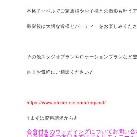
本格チャペルでご家族様やお子様との撮影も叶うア
撮影後は大切な皆様とパーティーをお楽しみくだ
その他スタジオプランやロケーションプランなど
是非お気軽にご相談ください♪
https://www.atelier-nie.com/request/
↑まずは資料請求から♪
会食付きのウェディングについてお問い合
♡予算重視の方♡まずはアトリエ・ニーへ