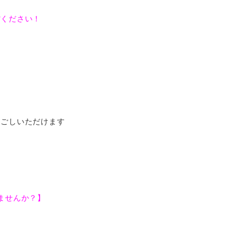
館ください！
！
過ごしいただけます
ごしませんか？】