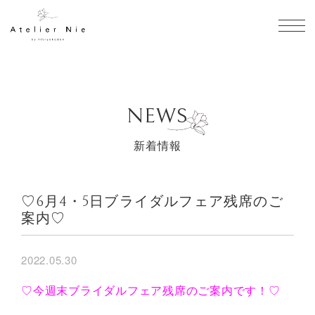
toggl
NEWS
新着情報
♡6月4・5日ブライダルフェア残席のご
案内♡
2022.05.30
♡今週末ブライダルフェア残席のご案内です！♡