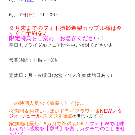
6月 7日
(日)
11：00～
９月末までのフォト撮影希望カップル様は今
すぐご予約を♪
限定特典をご案内！お急ぎください！
平日もブライダルフェア開催中ご検討ください♪
営業時間：11時～18時
定休日：月・火曜日(お盆・年末年始休館日あり)
この時期人気の《前撮り》では…
桜満開＆お花いっぱいドライフラワー＆
NEWスタ
ジオ-リュール-
スタジオ撮影
が叶います♡
家族婚は最短1.5カ月で準備もOK！
フォトWでは味
わえない感動を【挙式】を言うカタチでのこしませ
んか？