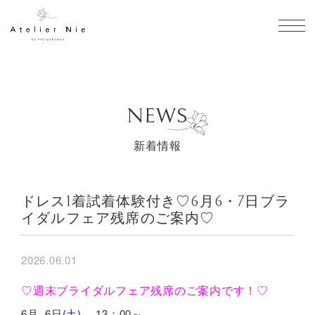
toggl
NEWS
新着情報
ドレス1着試着体験付き♡6月6・7日ブラ
イダルフェア残席のご案内♡
2026.06.01
♡週末ブライダルフェア残席のご案内です！♡
6月 6日
(土)
13：00～