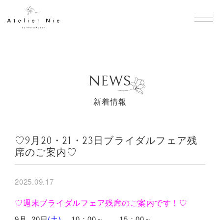
toggl
NEWS
新着情報
♡9月20・21・23日ブライダルフェア残
席のご案内♡
2025.09.17
♡週末ブライダルフェア残席のご案内です！♡
9月 20日
(土)
10：00～ 15：00～