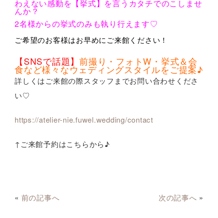
わえない感動を【挙式】を言うカタチでのこしませ
んか？
2名様からの挙式のみも執り行えます♡
ご希望のお客様はお早めにご来館ください！
【SNSで話題】
前撮り・フォトW・挙式＆会
食など様々なウェディングスタイルをご提案♪
詳しくはご来館の際スタッフまでお問い合わせくださ
い♡
https://atelier-nie.fuwel.wedding/contact
↑ご来館予約はこちらから♪
«
前の記事へ
次の記事へ
»