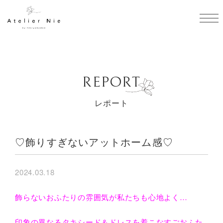
togg
REPORT
レポート
♡飾りすぎないアットホーム感♡
2024.03.18
飾らないおふたりの雰囲気が私たちも心地よく…
印象の異なるタキシード＆ドレスを着こなすごおふた