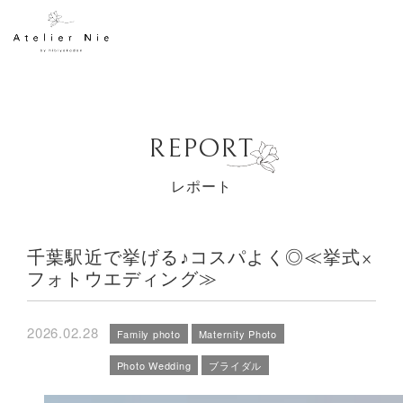
REPORT
レポート
千葉駅近で挙げる♪コスパよく◎≪挙式×
フォトウエディング≫
2026.02.28
Family photo
Maternity Photo
Photo Wedding
ブライダル