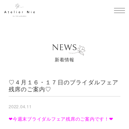
toggl
NEWS
新着情報
♡４月１６・１７日のブライダルフェア
残席のご案内♡
2022.04.11
❤今週末ブライダルフェア残席のご案内です！❤